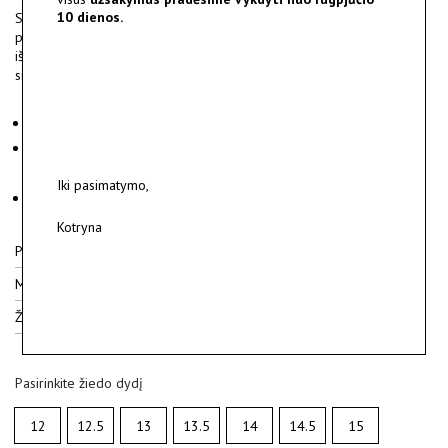
10 dienos.
Skulptūriškas geometrinių formų žiedas, pagamintas rankomis iš
perdirbto sidabro. Blizgios ir kampuotos priekinės detalės, ritmingai
išsidėsčiusios aplink pirštą, sukuria organiškai banguojantį žiedo
siluetą.
Medžiagos: perdirbtas sidabras 925.
Paviršiaus užbaigimas: matinės briaunos, priekinės detalės
poliruotos.
Iki pasimatymo,
Svoris: ~ 3 g.
Kotryna
Pristatymas
Medžiagos
Žiedų dydžiai
Pasirinkite žiedo dydį
12
12.5
13
13.5
14
14.5
15