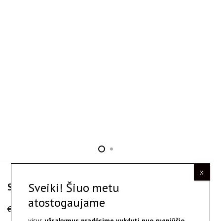
X
Sveiki! Šiuo metu
Seert - sidabro žiedas
atostogaujame
€
95.00
visus
užsakymus pradėsime vykdyti nuo
rugpjūčio