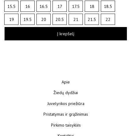
15.5
16
16.5
17
17.5
18
18.5
19
19.5
20
20.5
21
21.5
22
Į krepšelį
Apie
Žiedų dydžiai
Juvelyrikos priežiūra
Pristatymas ir grąžinimas
Pirkimo taisyklės
Kontaktai