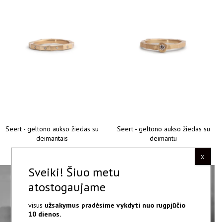
Seert - geltono aukso žiedas su
Seert - geltono aukso žiedas su
deimantais
deimantu
€
950.00
–
€
1,400.00
€
1,100.00
–
€
1,500.00
X
Sveiki! Šiuo metu
atostogaujame
visus
užsakymus pradėsime vykdyti nuo
rugpjūčio
10 dienos.