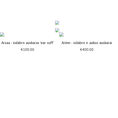
SIDABRO IR OKSIDUOTO SIDABRO AUSKARAI
EAR CUFF AUSKARAI
ŽIŪRĖTI
Arsaa - sidabro auskaras 'ear cuff'
Ariinn - sidabro ir aukso auskarai
ŽIŪRĖTI
€
100.00
€
400.00