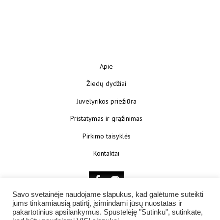
Apie
Žiedų dydžiai
Juvelyrikos priežiūra
Pristatymas ir grąžinimas
Pirkimo taisyklės
Kontaktai
Savo svetainėje naudojame slapukus, kad galėtume suteikti
jums tinkamiausią patirtį, įsimindami jūsų nuostatas ir
pakartotinius apsilankymus. Spustelėję "Sutinku", sutinkate,
© 2025 KŪNOKŪNUI