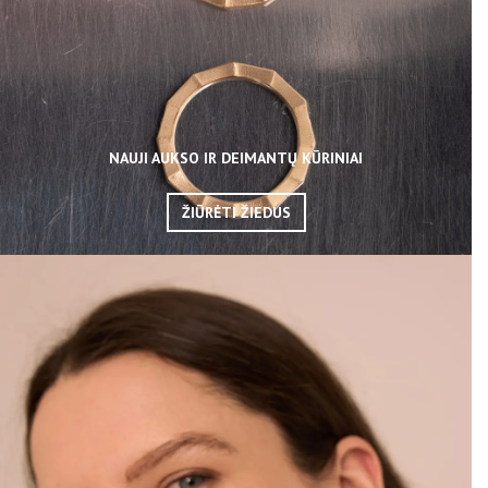
NAUJI AUKSO IR DEIMANTŲ KŪRINIAI
ŽIŪRĖTI ŽIEDUS