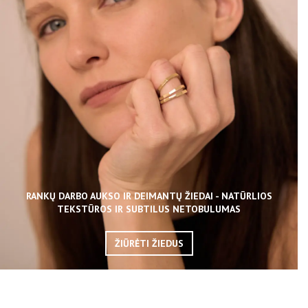
RANKŲ DARBO AUKSO IR DEIMANTŲ ŽIEDAI - NATŪRLIOS
TEKSTŪROS IR SUBTILUS NETOBULUMAS
ŽIŪRĖTI ŽIEDUS