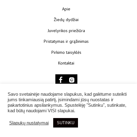
Apie
Žiedų dydžiai
Juvelyrikos priežiūra
Pristatymas ir grąžinimas
Pirkimo taisyklės
Kontaktai
Savo svetainėje naudojame slapukus, kad galėtume suteikti
jums tinkamiausią patirtį, įsimindami jūsų nuostatas ir
© 2025 KŪNOKŪNUI
pakartotinius apsilankymus. Spustelėję "Sutinku", sutinkate,
kad būtų naudojami VISI slapukai.
Slapukų nustatymai
SUTINKU