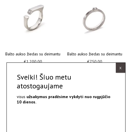
Balto aukso žiedas su deimantu
Balto aukso žiedas su deimantu
€
1,200.00
€
750.00
X
Sveiki! Šiuo metu
atostogaujame
visus
užsakymus pradėsime vykdyti nuo
rugpjūčio
10 dienos.