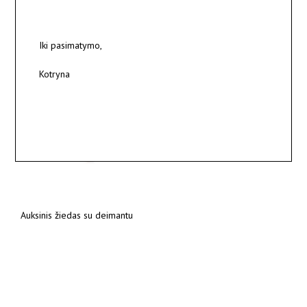
Balto aukso žiedas su dviem
Oksiduoto sidabro žiedas su
deimantais
deimantu
Iki pasimatymo,
Kotryna
Auksinis žiedas su deimantu