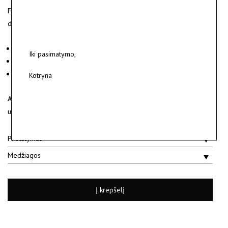
Faktūruoto matinio sidabro auskarai su blizgiomis poliruoto aukso
detalėmis.
Medžiagos: sidabras 925, geltonas auksas 750.
Iki pasimatymo,
Earrings weight ~ 4 g.
Parduodami poroje.
Kotryna
Auskarai gaminami individualiai po pirkimo.
Gamyba gali
užtrukti iki 10 darbo dienų.
Pristatymas
Medžiagos
Į krepšelį