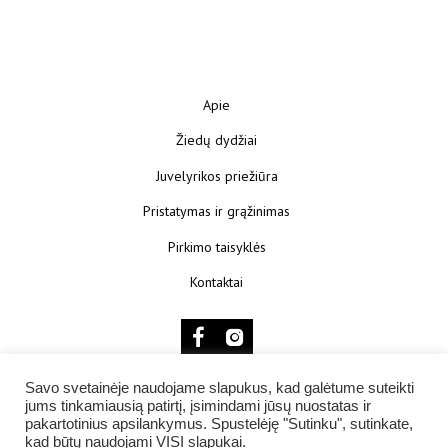
Apie
Žiedų dydžiai
Juvelyrikos priežiūra
Pristatymas ir grąžinimas
Pirkimo taisyklės
Kontaktai
Savo svetainėje naudojame slapukus, kad galėtume suteikti
© 2025 KŪNOKŪNUI
jums tinkamiausią patirtį, įsimindami jūsų nuostatas ir
pakartotinius apsilankymus. Spustelėję "Sutinku", sutinkate,
kad būtų naudojami VISI slapukai.