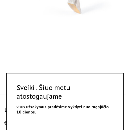
X
Sveiki! Šiuo metu
atostogaujame
visus
užsakymus pradėsime vykdyti nuo
rugpjūčio
Larre - sidabro ir aukso auskarai
10 dienos.
€
180.00