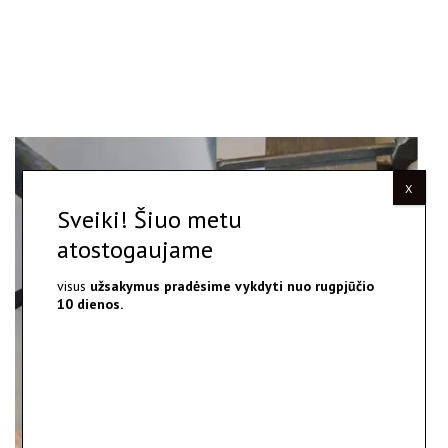
X
Sveiki! Šiuo metu
atostogaujame
visus
užsakymus pradėsime vykdyti nuo
rugpjūčio
10 dienos.