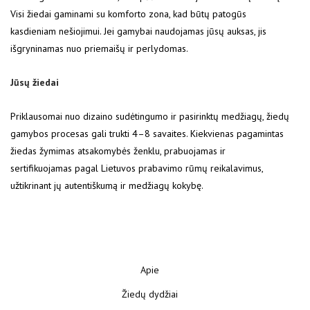
Visi žiedai gaminami su komforto zona, kad būtų patogūs
kasdieniam nešiojimui. Jei gamybai naudojamas jūsų auksas, jis
išgryninamas nuo priemaišų ir perlydomas.
Jūsų žiedai
Priklausomai nuo dizaino sudėtingumo ir pasirinktų medžiagų, žiedų
gamybos procesas gali trukti 4–8 savaites. Kiekvienas pagamintas
žiedas žymimas atsakomybės ženklu, prabuojamas ir
sertifikuojamas pagal Lietuvos prabavimo rūmų reikalavimus,
užtikrinant jų autentiškumą ir medžiagų kokybę.
Apie
Žiedų dydžiai