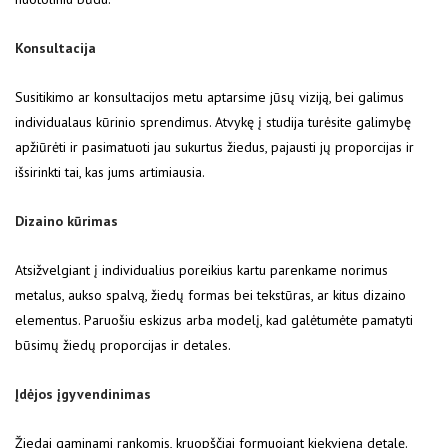
Konsultacija
Susitikimo ar konsultacijos metu aptarsime jūsų viziją, bei galimus
individualaus kūrinio sprendimus. Atvykę į studija turėsite galimybę
apžiūrėti ir pasimatuoti jau sukurtus žiedus, pajausti jų proporcijas ir
išsirinkti tai, kas jums artimiausia.
Dizaino kūrimas
Atsižvelgiant į individualius poreikius kartu parenkame norimus
metalus, aukso spalvą, žiedų formas bei tekstūras, ar kitus dizaino
elementus. Paruošiu eskizus arba modelį, kad galėtumėte pamatyti
būsimų žiedų proporcijas ir detales.
Įdėjos įgyvendinimas
Žiedai gaminami rankomis, kruopščiai formuojant kiekvieną detalę.