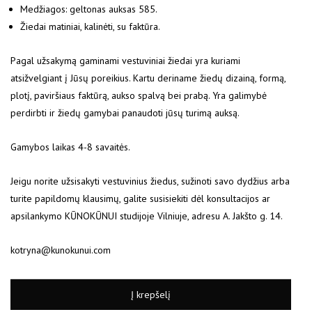
Medžiagos: geltonas auksas 585.
Žiedai matiniai, kalinėti, su faktūra.
Pagal užsakymą gaminami vestuviniai žiedai yra kuriami
atsižvelgiant į Jūsų poreikius. Kartu deriname žiedų dizainą, formą,
plotį, paviršiaus faktūrą, aukso spalvą bei prabą. Yra galimybė
perdirbti ir žiedų gamybai panaudoti jūsų turimą auksą.
Gamybos laikas 4-8 savaitės.
Jeigu norite užsisakyti vestuvinius žiedus, sužinoti savo dydžius arba
turite papildomų klausimų, galite susisiekiti dėl konsultacijos ar
apsilankymo KŪNOKŪNUI studijoje Vilniuje, adresu A. Jakšto g. 14.
kotryna@kunokunui.com
Į krepšelį