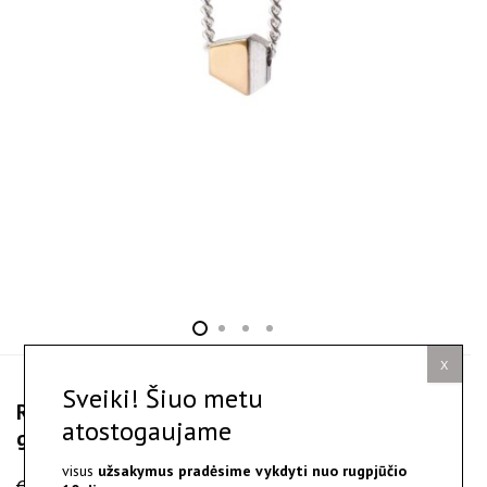
X
Sveiki! Šiuo metu
Rigami - sidabro ir aukso pakabukas su
atostogaujame
grandinėle
visus
užsakymus pradėsime vykdyti nuo
rugpjūčio
€
140.00