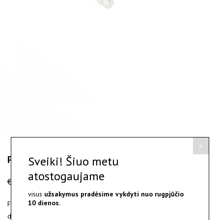
X
Pricepi - sidabro žiedas
Sveiki! Šiuo metu
atostogaujame
€
120.00
visus
užsakymus pradėsime vykdyti nuo
rugpjūčio
10 dienos.
Faktūruoto matinio sidabro žiedas su blizgiomis poliruotomis
detalėmis.