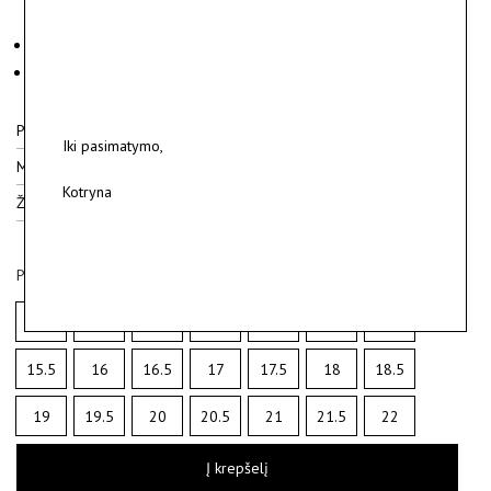
Medžiagos: sidabras 925.
Svoris ~ 2 g.
Pristatymas
Iki pasimatymo,
Medžiagos
Kotryna
Žiedų dydžiai
Pasirinkite žiedo dydį
12
12.5
13
13.5
14
14.5
15
15.5
16
16.5
17
17.5
18
18.5
19
19.5
20
20.5
21
21.5
22
Į krepšelį