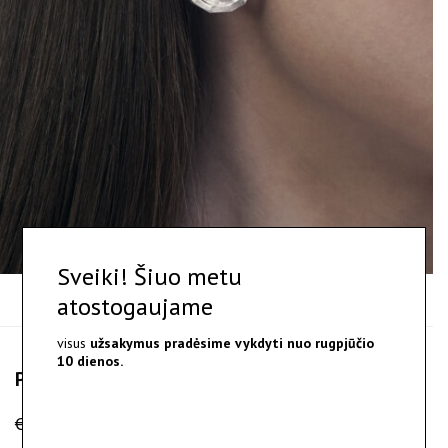
X
Sveiki! Šiuo metu
atostogaujame
visus
užsakymus pradėsime vykdyti nuo
rugpjūčio
10 dienos.
Paars - sidabro auskarai
€
190.00