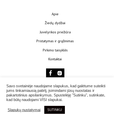
Apie
Žiedų dydžiai
Juvelyrikos priežiūra
Pristatymas ir grąžinimas
Pirkimo taisyklės
Kontaktai
Savo svetainėje naudojame slapukus, kad galėtume suteikti
© 2025 KŪNOKŪNUI
jums tinkamiausią patirtį, įsimindami jūsų nuostatas ir
pakartotinius apsilankymus. Spustelėję "Sutinku", sutinkate,
kad būtų naudojami VISI slapukai.
Slapukų nustatymai
SUTINKU