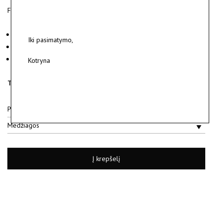
Faktūruoto matinio sidabro auskarai.
Medžiagos: sidabras 925.
Iki pasimatymo,
Svoris ~ 6.6 g.
Parduodami poroje.
Kotryna
Turime pagamintus.
Išsiųsime per 2 darbo dienas.
Pristatymas
Medžiagos
Į krepšelį