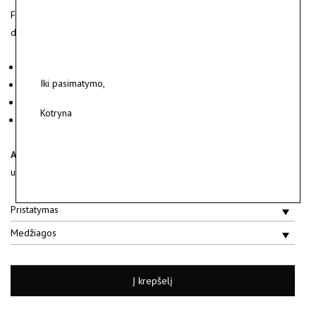
Faktūruoto matinio sidabro auskarai su blizgiomis poliruoto aukso
detalėmis.
Medžiagos: sidabras 925, geltonas auksas 750.
Iki pasimatymo,
Svoris ~ 4 g.
Detalės dydis ~ 0.9 cm x 0.7 cm.
Kotryna
Parduodami poroje.
Auskarai gaminami individualiai po pirkimo.
Gamyba gali
užtrukti iki 10 darbo dienų.
Pristatymas
Medžiagos
Į krepšelį