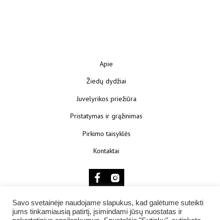
Apie
Žiedų dydžiai
Juvelyrikos priežiūra
Pristatymas ir grąžinimas
Pirkimo taisyklės
Kontaktai
Savo svetainėje naudojame slapukus, kad galėtume suteikti
© 2025 KŪNOKŪNUI
jums tinkamiausią patirtį, įsimindami jūsų nuostatas ir