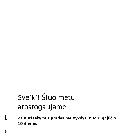
Sveiki! Šiuo metu
atostogaujame
Liisan - sidabro ir aukso auskarai
visus
užsakymus pradėsime vykdyti nuo
rugpjūčio
10 dienos.
€
240.00