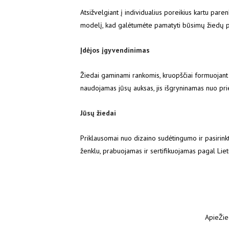
Atsižvelgiant į individualius poreikius kartu par
modelį, kad galėtumėte pamatyti būsimų žiedų pr
Įdėjos įgyvendinimas
Žiedai gaminami rankomis, kruopščiai formuojant 
naudojamas jūsų auksas, jis išgryninamas nuo pr
Jūsų žiedai
Priklausomai nuo dizaino sudėtingumo ir pasiri
ženklu, prabuojamas ir sertifikuojamas pagal Lie
Apie
Žie