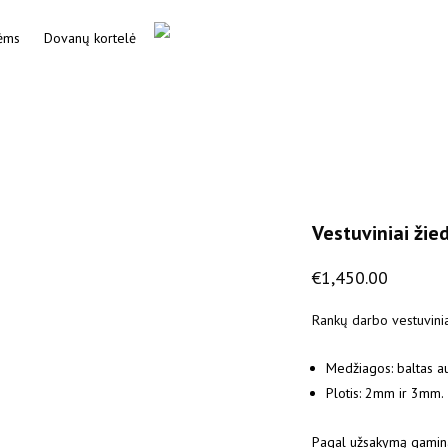
ėms
Dovanų kortelė
Vestuviniai žied
€
1,450.00
Rankų darbo vestuvinia
Medžiagos: baltas a
Plotis: 2mm ir 3mm.
Pagal užsakymą gaminam