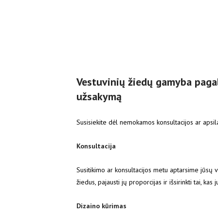
Vestuvinių žiedų gamyba pagal
užsakymą
Susisiekite dėl nemokamos konsultacijos ar apsila
Konsultacija
Susitikimo ar konsultacijos metu aptarsime jūsų vi
žiedus, pajausti jų proporcijas ir išsirinkti tai, kas 
Dizaino kūrimas