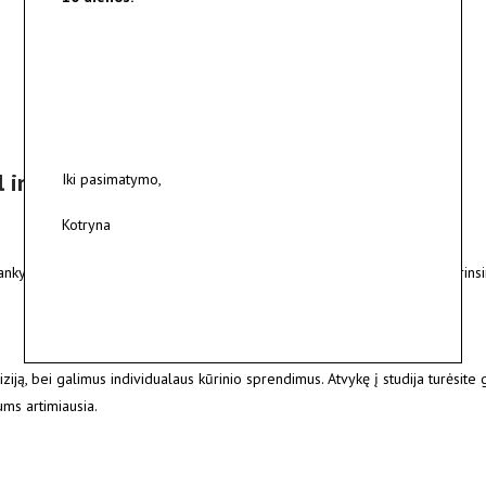
 individualų
Iki pasimatymo,
Kotryna
nkymo studijoje, o jei negalite atvykti į studiją, užsakymo procesą suderins
ziją, bei galimus individualaus kūrinio sprendimus. Atvykę į studija turėsite 
jums artimiausia.