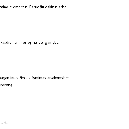
izaino elementus. Paruošiu eskizus arba
 kasdieniam nešiojimui. Jei gamybai
s pagamintas žiedas žymimas atsakomybės
 kokybę.
taktai