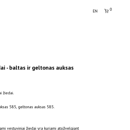
0
EN
ai - baltas ir geltonas auksas
i žiedai.
uksas 585, geltonas auksas 585.
i vestuviniai žiedai yra kuriami atsižvelgiant