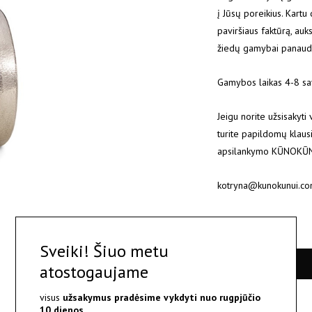
į Jūsų poreikius. Kartu
paviršiaus faktūrą, auk
žiedų gamybai panaudo
Gamybos laikas 4-8 sav
Jeigu norite užsisakyti
turite papildomų klausim
apsilankymo KŪNOKŪNUI 
kotryna@kunokunui.c
Sveiki! Šiuo metu
atostogaujame
visus
užsakymus pradėsime vykdyti nuo
rugpjūčio
10 dienos.