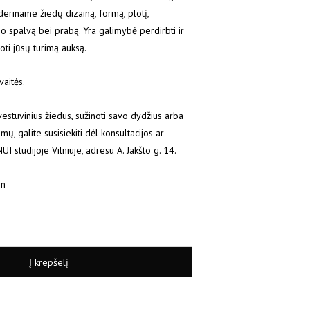
 deriname žiedų dizainą, formą, plotį,
so spalvą bei prabą. Yra galimybė perdirbti ir
ti jūsų turimą auksą.
aitės.
 vestuvinius žiedus, sužinoti savo dydžius arba
ų, galite susisiekiti dėl konsultacijos ar
studijoje Vilniuje, adresu A. Jakšto g. 14.
om
Į krepšelį