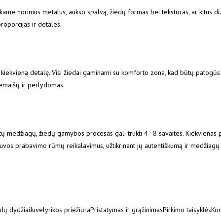
enkame norimus metalus, aukso spalvą, žiedų formas bei tekstūras, ar kitus d
oporcijas ir detales.
kiekvieną detalę. Visi žiedai gaminami su komforto zona, kad būtų patogūs
iemaišų ir perlydomas.
nktų medžiagų, žiedų gamybos procesas gali trukti 4–8 savaites. Kiekviena
tuvos prabavimo rūmų reikalavimus, užtikrinant jų autentiškumą ir medžiagų
dų dydžiai
Juvelyrikos priežiūra
Pristatymas ir grąžinimas
Pirkimo taisyklės
Kon